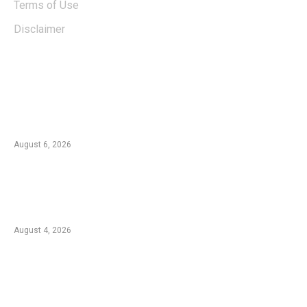
Terms of Use
Disclaimer
EDTIORS' PICKS
Kebakaran TNBTS Merembet ke Wilayah
Malang, Tim Gabungan Berjibaku Padamkan
Api di Jemplang
August 6, 2026
Kebakaran Hutan di Blok Bantengan, TNBTS
Tutup Sementara Jalur Wisata Bromo dari
Malang
August 4, 2026
Duta Koperasi Jatim dan Finalis Miss Star
Kunjungi Unikama, Ajak Mahasiswa Melek
Koperasi dan Kepemimpinan