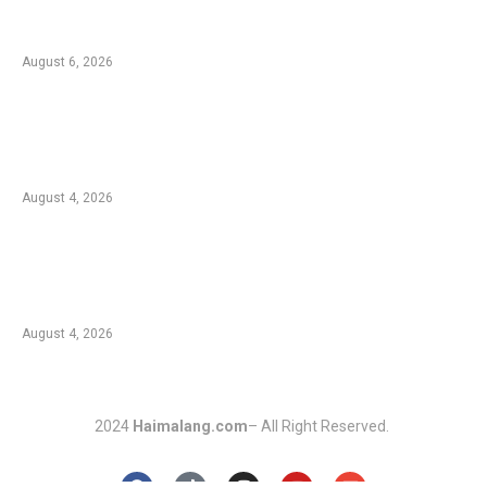
Malang, Tim Gabungan Berjibaku Padamkan
Api di Jemplang
August 6, 2026
Kebakaran Hutan di Blok Bantengan, TNBTS
Tutup Sementara Jalur Wisata Bromo dari
Malang
August 4, 2026
Duta Koperasi Jatim dan Finalis Miss Star
Kunjungi Unikama, Ajak Mahasiswa Melek
Koperasi dan Kepemimpinan
August 4, 2026
2024
Haimalang.com
– All Right Reserved.