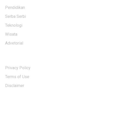
Pendidikan
Serba Serbi
Teknologi
Wisata
Advetorial
USERFUL LINKS
Privacy Policy
Terms of Use
Disclaimer
EDTIORS' PICKS
Kebakaran TNBTS Merembet ke Wilayah