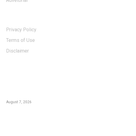
Advetorial
USERFUL LINKS
Privacy Policy
Terms of Use
Disclaimer
EDTIORS' PICKS
Kementan Dorong Percepatan Penyaluran
Rp1,7 Triliun untuk Pemulihan Pertanian
Pascabencana Aceh
August 7, 2026
Tradisi Ujung Masyarakat Tengger di Desa
Ngadas, Ketika Bilur Rotan Menjadi Simbol
Perdamaian