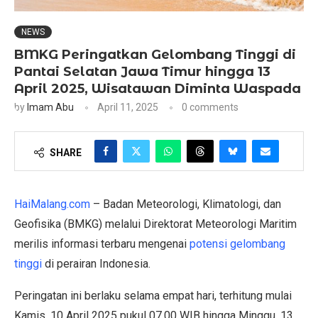
NEWS
BMKG Peringatkan Gelombang Tinggi di
Pantai Selatan Jawa Timur hingga 13
April 2025, Wisatawan Diminta Waspada
by
Imam Abu
April 11, 2025
0 comments
SHARE
HaiMalang.com
– Badan Meteorologi, Klimatologi, dan
Geofisika (BMKG) melalui Direktorat Meteorologi Maritim
merilis informasi terbaru mengenai
potensi gelombang
tinggi
di perairan Indonesia.
Peringatan ini berlaku selama empat hari, terhitung mulai
Kamis, 10 April 2025 pukul 07.00 WIB hingga Minggu, 13