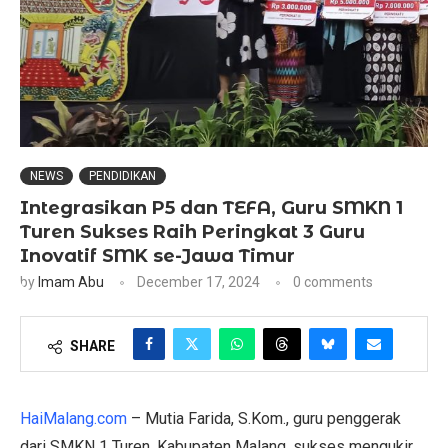
NEWS
PENDIDIKAN
Integrasikan P5 dan TEFA, Guru SMKN 1
Turen Sukses Raih Peringkat 3 Guru
Inovatif SMK se-Jawa Timur
by
Imam Abu
December 17, 2024
0 comments
SHARE
HaiMalang.com
– Mutia Farida, S.Kom., guru penggerak
dari SMKN 1 Turen, Kabupaten Malang, sukses mengukir