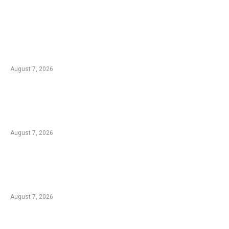
EDTIORS' PICKS
Kementan Dorong Percepatan Penyaluran
Rp1,7 Triliun untuk Pemulihan Pertanian
Pascabencana Aceh
August 7, 2026
Tradisi Ujung Masyarakat Tengger di Desa
Ngadas, Ketika Bilur Rotan Menjadi Simbol
Perdamaian
August 7, 2026
Komplotan Pencuri Baterai Tower BTS
Dibekuk Polres Malang, 17 Lokasi Jadi
Sasaran dengan Kerugian Rp432 Juta
August 7, 2026