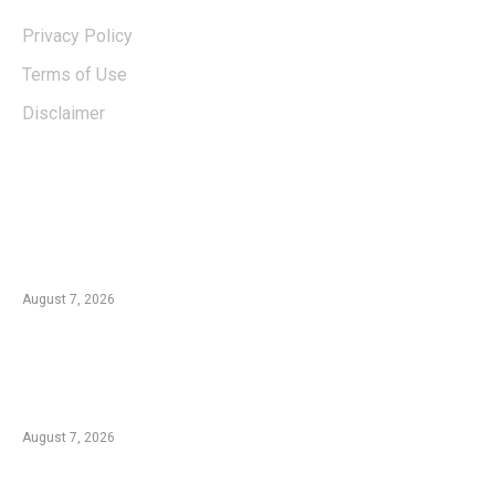
Privacy Policy
Terms of Use
Disclaimer
EDTIORS' PICKS
Kementan Dorong Percepatan Penyaluran
Rp1,7 Triliun untuk Pemulihan Pertanian
Pascabencana Aceh
August 7, 2026
Tradisi Ujung Masyarakat Tengger di Desa
Ngadas, Ketika Bilur Rotan Menjadi Simbol
Perdamaian
August 7, 2026