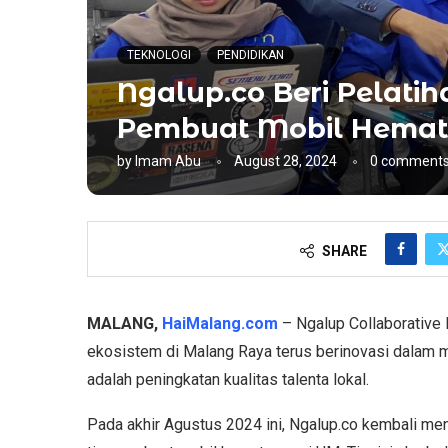
TEKNOLOGI
PENDIDIKAN
Ngalup.co Beri Pelati
Pembuat Mobil Hemat
by
Imam Abu
August 28, 2024
0 comment
SHARE
MALANG,
HaiMalang.com
– Ngalup Collaborative 
ekosistem di Malang Raya terus berinovasi dalam 
adalah peningkatan kualitas talenta lokal.
Pada akhir Agustus 2024 ini, Ngalup.co kembali me