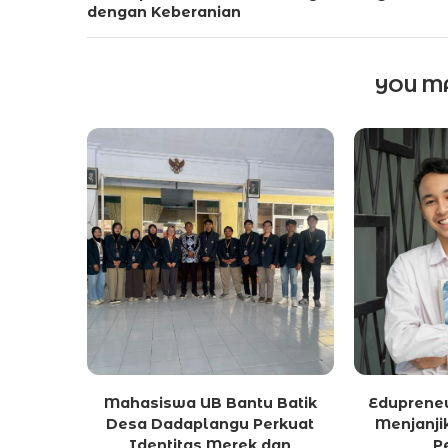
dengan Keberanian
YOU MA
Mahasiswa UB Bantu Batik
Edupreneu
Desa Dadaplangu Perkuat
Menjanji
Identitas Merek dan
P