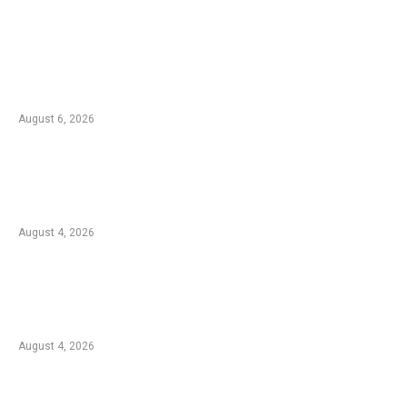
EDTIORS' PICKS
Kebakaran TNBTS Merembet ke Wilayah
Malang, Tim Gabungan Berjibaku Padamkan
Api di Jemplang
August 6, 2026
Kebakaran Hutan di Blok Bantengan, TNBTS
Tutup Sementara Jalur Wisata Bromo dari
Malang
August 4, 2026
Duta Koperasi Jatim dan Finalis Miss Star
Kunjungi Unikama, Ajak Mahasiswa Melek
Koperasi dan Kepemimpinan
August 4, 2026