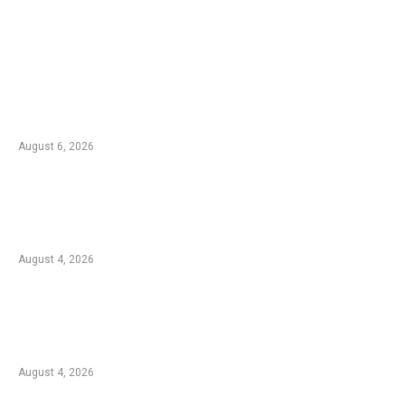
EDTIORS' PICKS
Kebakaran TNBTS Merembet ke Wilayah
Malang, Tim Gabungan Berjibaku Padamkan
Api di Jemplang
August 6, 2026
Kebakaran Hutan di Blok Bantengan, TNBTS
Tutup Sementara Jalur Wisata Bromo dari
Malang
August 4, 2026
Duta Koperasi Jatim dan Finalis Miss Star
Kunjungi Unikama, Ajak Mahasiswa Melek
Koperasi dan Kepemimpinan
August 4, 2026