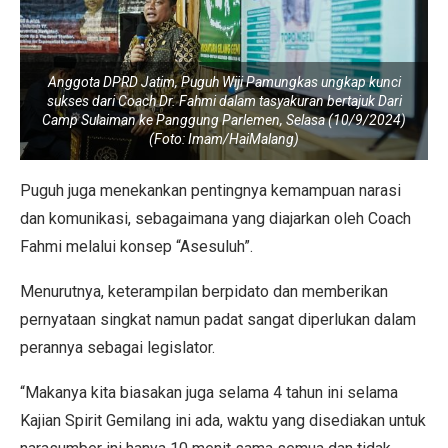
Anggota DPRD Jatim, Puguh Wiji Pamungkas ungkap kunci
sukses dari Coach Dr. Fahmi dalam tasyakuran bertajuk Dari
Camp Sulaiman ke Panggung Parlemen, Selasa (10/9/2024)
(Foto: Imam/HaiMalang)
Puguh juga menekankan pentingnya kemampuan narasi
dan komunikasi, sebagaimana yang diajarkan oleh Coach
Fahmi melalui konsep “Asesuluh”.
Menurutnya, keterampilan berpidato dan memberikan
pernyataan singkat namun padat sangat diperlukan dalam
perannya sebagai legislator.
“Makanya kita biasakan juga selama 4 tahun ini selama
Kajian Spirit Gemilang ini ada, waktu yang disediakan untuk