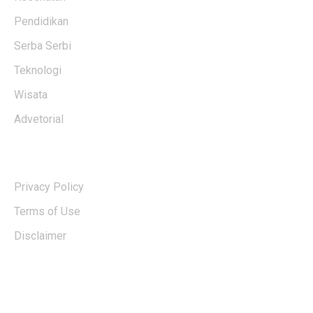
Pendidikan
Serba Serbi
Teknologi
Wisata
Advetorial
USERFUL LINKS
Privacy Policy
Terms of Use
Disclaimer
EDTIORS' PICKS
Kementan Dorong Percepatan Penyaluran