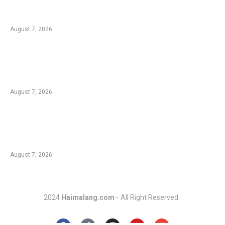
Rp1,7 Triliun untuk Pemulihan Pertanian
Pascabencana Aceh
August 7, 2026
Tradisi Ujung Masyarakat Tengger di Desa
Ngadas, Ketika Bilur Rotan Menjadi Simbol
Perdamaian
August 7, 2026
Komplotan Pencuri Baterai Tower BTS
Dibekuk Polres Malang, 17 Lokasi Jadi
Sasaran dengan Kerugian Rp432 Juta
August 7, 2026
2024
Haimalang.com
– All Right Reserved.