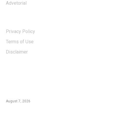
Advetorial
USERFUL LINKS
Privacy Policy
Terms of Use
Disclaimer
EDTIORS' PICKS
Kementan Dorong Percepatan Penyaluran
Rp1,7 Triliun untuk Pemulihan Pertanian
Pascabencana Aceh
August 7, 2026
Tradisi Ujung Masyarakat Tengger di Desa
Ngadas, Ketika Bilur Rotan Menjadi Simbol
Perdamaian