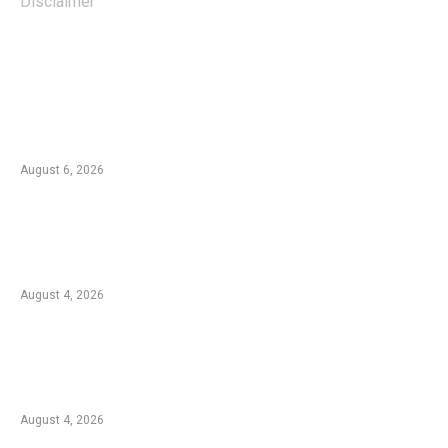
Disclaimer
EDTIORS' PICKS
Kebakaran TNBTS Merembet ke Wilayah
Malang, Tim Gabungan Berjibaku Padamkan
Api di Jemplang
August 6, 2026
Kebakaran Hutan di Blok Bantengan, TNBTS
Tutup Sementara Jalur Wisata Bromo dari
Malang
August 4, 2026
Duta Koperasi Jatim dan Finalis Miss Star
Kunjungi Unikama, Ajak Mahasiswa Melek
Koperasi dan Kepemimpinan
August 4, 2026