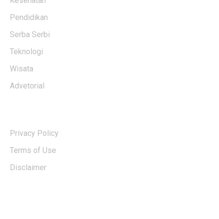
Kesehatan
Pendidikan
Serba Serbi
Teknologi
Wisata
Advetorial
USERFUL LINKS
Privacy Policy
Terms of Use
Disclaimer
EDTIORS' PICKS
Kementan Dorong Percepatan Penyaluran