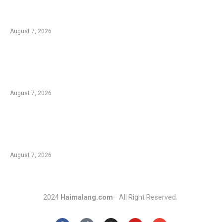
Rp1,7 Triliun untuk Pemulihan Pertanian
Pascabencana Aceh
August 7, 2026
Tradisi Ujung Masyarakat Tengger di Desa
Ngadas, Ketika Bilur Rotan Menjadi Simbol
Perdamaian
August 7, 2026
Komplotan Pencuri Baterai Tower BTS
Dibekuk Polres Malang, 17 Lokasi Jadi
Sasaran dengan Kerugian Rp432 Juta
August 7, 2026
2024
Haimalang.com
– All Right Reserved.