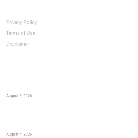
USERFUL LINKS
Privacy Policy
Terms of Use
Disclaimer
EDTIORS' PICKS
Kebakaran TNBTS Merembet ke Wilayah
Malang, Tim Gabungan Berjibaku Padamkan
Api di Jemplang
August 6, 2026
Kebakaran Hutan di Blok Bantengan, TNBTS
Tutup Sementara Jalur Wisata Bromo dari
Malang
August 4, 2026