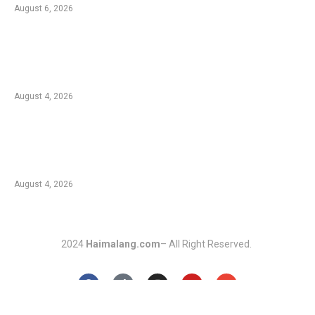
August 6, 2026
Kebakaran Hutan di Blok Bantengan, TNBTS
Tutup Sementara Jalur Wisata Bromo dari
Malang
August 4, 2026
Duta Koperasi Jatim dan Finalis Miss Star
Kunjungi Unikama, Ajak Mahasiswa Melek
Koperasi dan Kepemimpinan
August 4, 2026
2024
Haimalang.com
– All Right Reserved.