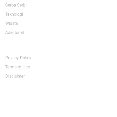
Serba Serbi
Teknologi
Wisata
Advetorial
USERFUL LINKS
Privacy Policy
Terms of Use
Disclaimer
EDTIORS' PICKS
Kebakaran TNBTS Merembet ke Wilayah
Malang, Tim Gabungan Berjibaku Padamkan
Api di Jemplang