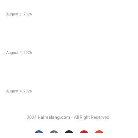
Api di Jemplang
August 6, 2026
Kebakaran Hutan di Blok Bantengan, TNBTS
Tutup Sementara Jalur Wisata Bromo dari
Malang
August 4, 2026
Duta Koperasi Jatim dan Finalis Miss Star
Kunjungi Unikama, Ajak Mahasiswa Melek
Koperasi dan Kepemimpinan
August 4, 2026
2024
Haimalang.com
– All Right Reserved.