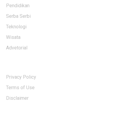
Pendidikan
Serba Serbi
Teknologi
Wisata
Advetorial
USERFUL LINKS
Privacy Policy
Terms of Use
Disclaimer
EDTIORS' PICKS
Kebakaran TNBTS Merembet ke Wilayah
Malang, Tim Gabungan Berjibaku Padamkan