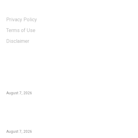
USERFUL LINKS
Privacy Policy
Terms of Use
Disclaimer
EDTIORS' PICKS
Kementan Dorong Percepatan Penyaluran
Rp1,7 Triliun untuk Pemulihan Pertanian
Pascabencana Aceh
August 7, 2026
Tradisi Ujung Masyarakat Tengger di Desa
Ngadas, Ketika Bilur Rotan Menjadi Simbol
Perdamaian
August 7, 2026