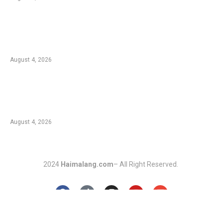
Kebakaran Hutan di Blok Bantengan, TNBTS
Tutup Sementara Jalur Wisata Bromo dari
Malang
August 4, 2026
Duta Koperasi Jatim dan Finalis Miss Star
Kunjungi Unikama, Ajak Mahasiswa Melek
Koperasi dan Kepemimpinan
August 4, 2026
2024
Haimalang.com
– All Right Reserved.