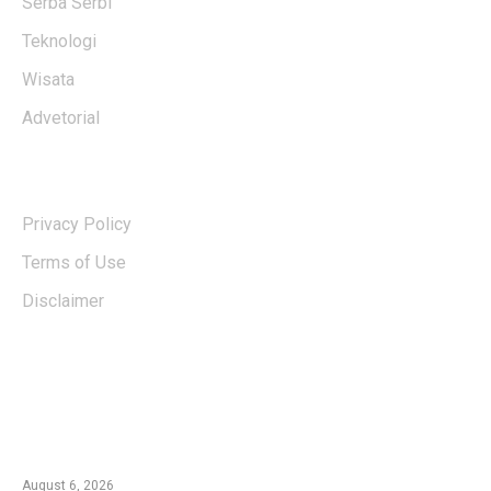
Serba Serbi
Teknologi
Wisata
Advetorial
USERFUL LINKS
Privacy Policy
Terms of Use
Disclaimer
EDTIORS' PICKS
Kebakaran TNBTS Merembet ke Wilayah
Malang, Tim Gabungan Berjibaku Padamkan
Api di Jemplang
August 6, 2026