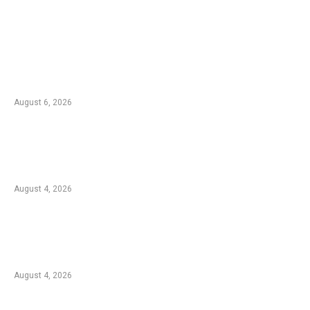
EDTIORS' PICKS
Kebakaran TNBTS Merembet ke Wilayah
Malang, Tim Gabungan Berjibaku Padamkan
Api di Jemplang
August 6, 2026
Kebakaran Hutan di Blok Bantengan, TNBTS
Tutup Sementara Jalur Wisata Bromo dari
Malang
August 4, 2026
Duta Koperasi Jatim dan Finalis Miss Star
Kunjungi Unikama, Ajak Mahasiswa Melek
Koperasi dan Kepemimpinan
August 4, 2026