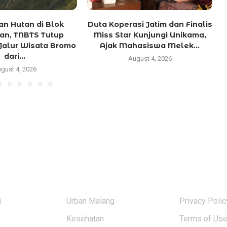
n Hutan di Blok
Duta Koperasi Jatim dan Finalis
an, TNBTS Tutup
Miss Star Kunjungi Unikama,
Jalur Wisata Bromo
Ajak Mahasiswa Melek...
dari...
August 4, 2026
gust 4, 2026
KATEGORI BERITA
USERFUL L
i
Urban Malang
Privacy Polic
Kesehatan
Terms of Us