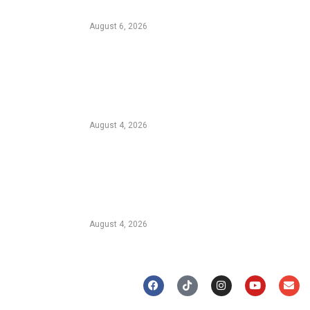
Jemplang
August 6, 2026
Kebakaran Hutan di Blok
Bantengan, TNBTS Tutup
Sementara Jalur Wisata Bromo
dari Malang
August 4, 2026
Duta Koperasi Jatim dan Finalis
Miss Star Kunjungi Unikama, Ajak
Mahasiswa Melek Koperasi dan
Kepemimpinan
August 4, 2026