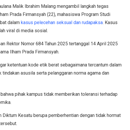
aulana Malik Ibrahim Malang mengambil langkah tegas
lham Prada Firmansyah (22), mahasiswa Program Studi
ibat dalam
kasus pelecehan seksual dan rudapaksa
. Kasus
h viral di media sosial.
san Rektor Nomor 684 Tahun 2025 tertanggal 14 April 2025
nama Ilham Prada Firmansyah.
gar ketentuan kode etik berat sebagaimana tercantum dalam
uk tindakan asusila serta pelanggaran norma agama dan
 bahwa pihak kampus tidak memberikan toleransi terhadap
emika.
m Diktum Kesatu berupa pemberhentian dengan tidak hormat
tersebut.