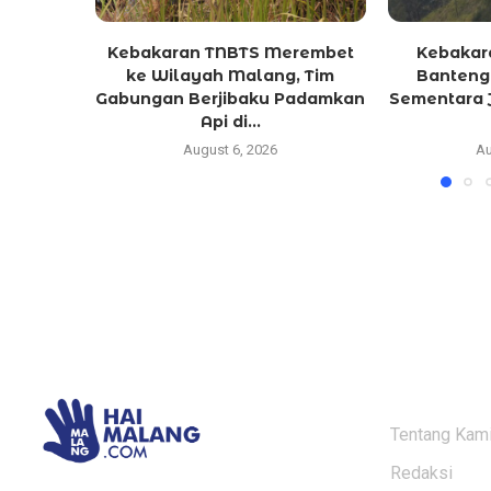
Kebakaran TNBTS Merembet
Kebakara
ke Wilayah Malang, Tim
Banteng
Gabungan Berjibaku Padamkan
Sementara 
Api di...
August 6, 2026
Au
ABOUT US
Tentang Kam
Redaksi