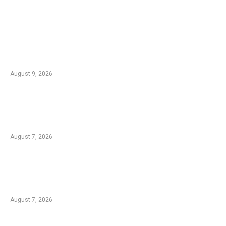
EDTIORS' PICKS
Kebakaran Bromo Meluas, Seluruh Akses
Wisata Ditutup Total hingga Jemplang
Malang
August 9, 2026
Kementan Dorong Percepatan Penyaluran
Rp1,7 Triliun untuk Pemulihan Pertanian
Pascabencana Aceh
August 7, 2026
Tradisi Ujung Masyarakat Tengger di Desa
Ngadas, Ketika Bilur Rotan Menjadi Simbol
Perdamaian
August 7, 2026