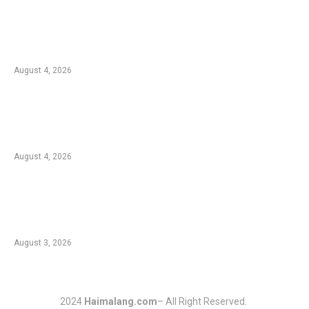
Kebakaran Hutan di Blok Bantengan, TNBTS
Tutup Sementara Jalur Wisata Bromo dari
Malang
August 4, 2026
Duta Koperasi Jatim dan Finalis Miss Star
Kunjungi Unikama, Ajak Mahasiswa Melek
Koperasi dan Kepemimpinan
August 4, 2026
Mahasiswa UB Bantu Batik Desa Dadaplangu
Perkuat Identitas Merek dan Pemasaran
Digital
August 3, 2026
2024
Haimalang.com
– All Right Reserved.