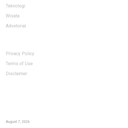
Teknologi
Wisata
Advetorial
USERFUL LINKS
Privacy Policy
Terms of Use
Disclaimer
EDTIORS' PICKS
Kementan Dorong Percepatan Penyaluran
Rp1,7 Triliun untuk Pemulihan Pertanian
Pascabencana Aceh
August 7, 2026