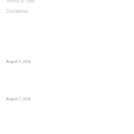
Terms of Use
Disclaimer
EDTIORS' PICKS
Kementan Dorong Percepatan Penyaluran
Rp1,7 Triliun untuk Pemulihan Pertanian
Pascabencana Aceh
August 7, 2026
Tradisi Ujung Masyarakat Tengger di Desa
Ngadas, Ketika Bilur Rotan Menjadi Simbol
Perdamaian
August 7, 2026
Komplotan Pencuri Baterai Tower BTS
Dibekuk Polres Malang, 17 Lokasi Jadi
Sasaran dengan Kerugian Rp432 Juta