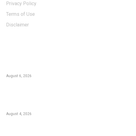
Privacy Policy
Terms of Use
Disclaimer
EDTIORS' PICKS
Kebakaran TNBTS Merembet ke Wilayah
Malang, Tim Gabungan Berjibaku Padamkan
Api di Jemplang
August 6, 2026
Kebakaran Hutan di Blok Bantengan, TNBTS
Tutup Sementara Jalur Wisata Bromo dari
Malang
August 4, 2026
Duta Koperasi Jatim dan Finalis Miss Star