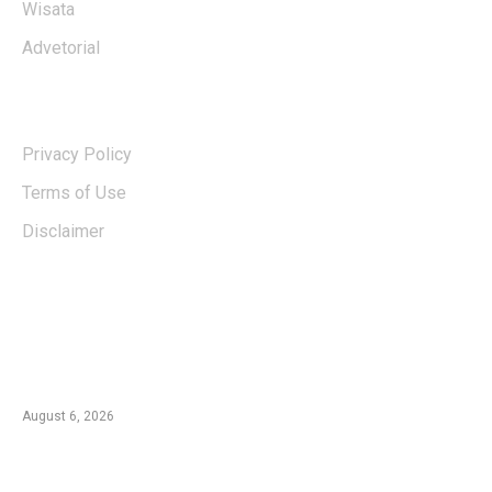
Wisata
Advetorial
USERFUL LINKS
Privacy Policy
Terms of Use
Disclaimer
EDTIORS' PICKS
Kebakaran TNBTS Merembet ke Wilayah
Malang, Tim Gabungan Berjibaku Padamkan
Api di Jemplang
August 6, 2026
Kebakaran Hutan di Blok Bantengan, TNBTS