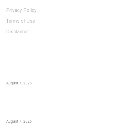
Privacy Policy
Terms of Use
Disclaimer
EDTIORS' PICKS
Kementan Dorong Percepatan Penyaluran
Rp1,7 Triliun untuk Pemulihan Pertanian
Pascabencana Aceh
August 7, 2026
Tradisi Ujung Masyarakat Tengger di Desa
Ngadas, Ketika Bilur Rotan Menjadi Simbol
Perdamaian
August 7, 2026