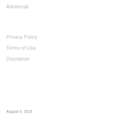
Advetorial
USERFUL LINKS
Privacy Policy
Terms of Use
Disclaimer
EDTIORS' PICKS
Kebakaran TNBTS Merembet ke Wilayah
Malang, Tim Gabungan Berjibaku Padamkan
Api di Jemplang
August 6, 2026
Kebakaran Hutan di Blok Bantengan, TNBTS
Tutup Sementara Jalur Wisata Bromo dari