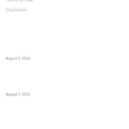
Disclaimer
EDTIORS' PICKS
Kementan Dorong Percepatan Penyaluran
Rp1,7 Triliun untuk Pemulihan Pertanian
Pascabencana Aceh
August 7, 2026
Tradisi Ujung Masyarakat Tengger di Desa
Ngadas, Ketika Bilur Rotan Menjadi Simbol
Perdamaian
August 7, 2026
Komplotan Pencuri Baterai Tower BTS
Dibekuk Polres Malang, 17 Lokasi Jadi
Sasaran dengan Kerugian Rp432 Juta