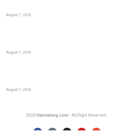
Rp1,7 Triliun untuk Pemulihan Pertanian
Pascabencana Aceh
August 7, 2026
Tradisi Ujung Masyarakat Tengger di Desa
Ngadas, Ketika Bilur Rotan Menjadi Simbol
Perdamaian
August 7, 2026
Komplotan Pencuri Baterai Tower BTS
Dibekuk Polres Malang, 17 Lokasi Jadi
Sasaran dengan Kerugian Rp432 Juta
August 7, 2026
2024
Haimalang.com
– All Right Reserved.