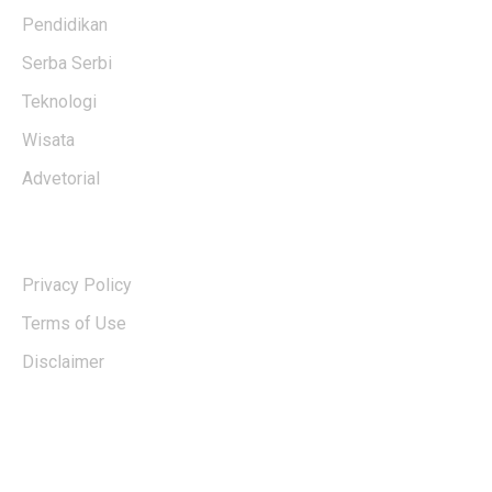
Pendidikan
Serba Serbi
Teknologi
Wisata
Advetorial
USERFUL LINKS
Privacy Policy
Terms of Use
Disclaimer
EDTIORS' PICKS
Kementan Dorong Percepatan Penyaluran