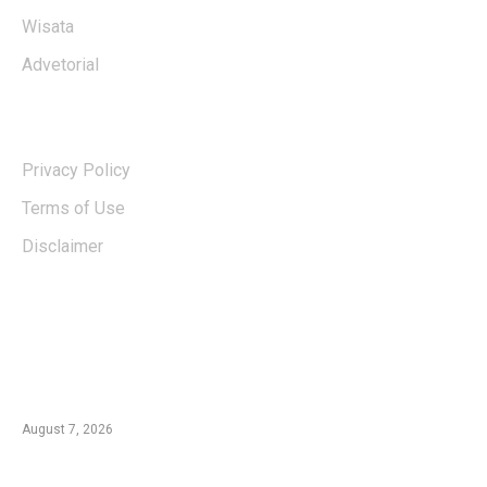
Wisata
Advetorial
USERFUL LINKS
Privacy Policy
Terms of Use
Disclaimer
EDTIORS' PICKS
Kementan Dorong Percepatan Penyaluran
Rp1,7 Triliun untuk Pemulihan Pertanian
Pascabencana Aceh
August 7, 2026