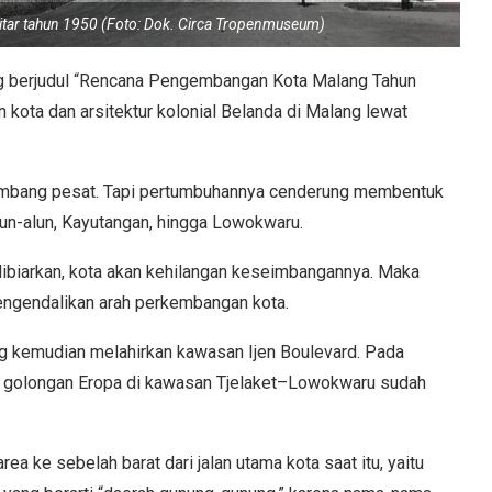
kitar tahun 1950 (Foto: Dok. Circa Tropenmuseum)
g berjudul “Rencana Pengembangan Kota Malang Tahun
ta dan arsitektur kolonial Belanda di Malang lewat
mbang pesat. Tapi pertumbuhannya cenderung membentuk
lun-alun, Kayutangan, hingga Lowokwaru.
 dibiarkan, kota akan kehilangan keseimbangannya. Maka
ngendalikan arah perkembangan kota.
ng kemudian melahirkan kawasan Ijen Boulevard. Pada
 golongan Eropa di kawasan Tjelaket–Lowokwaru sudah
a ke sebelah barat dari jalan utama kota saat itu, yaitu