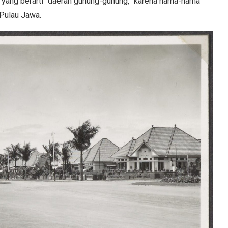
, yang berarti “daerah gunung-gunung,” karena nama-nama
 Pulau Jawa.