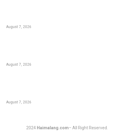
Kementan Dorong Percepatan Penyaluran
Rp1,7 Triliun untuk Pemulihan Pertanian
Pascabencana Aceh
August 7, 2026
Tradisi Ujung Masyarakat Tengger di Desa
Ngadas, Ketika Bilur Rotan Menjadi Simbol
Perdamaian
August 7, 2026
Komplotan Pencuri Baterai Tower BTS
Dibekuk Polres Malang, 17 Lokasi Jadi
Sasaran dengan Kerugian Rp432 Juta
August 7, 2026
2024
Haimalang.com
– All Right Reserved.