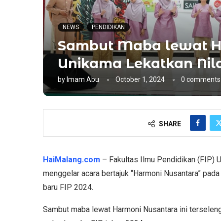
NEWS
PENDIDIKAN
Sambut Maba lewat Ha
Unikama Lekatkan Nil
by
Imam Abu
October 1, 2024
0 comments
SHARE
HaiMalang.com
– Fakultas Ilmu Pendidikan (FIP) 
menggelar acara bertajuk “Harmoni Nusantara” pada
baru FIP 2024.
Sambut maba lewat Harmoni Nusantara ini terselen