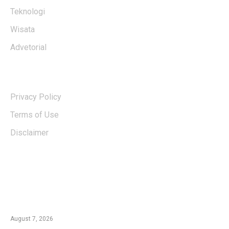
Teknologi
Wisata
Advetorial
USERFUL LINKS
Privacy Policy
Terms of Use
Disclaimer
EDTIORS' PICKS
Tradisi Ujung Masyarakat Tengger di Desa
Ngadas, Ketika Bilur Rotan Menjadi Simbol
Perdamaian
August 7, 2026