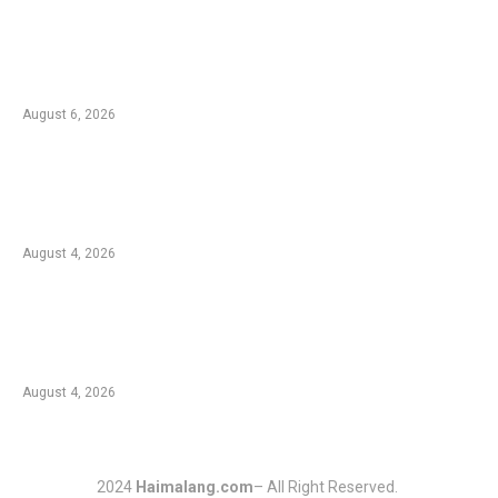
Kebakaran TNBTS Merembet ke Wilayah
Malang, Tim Gabungan Berjibaku Padamkan
Api di Jemplang
August 6, 2026
Kebakaran Hutan di Blok Bantengan, TNBTS
Tutup Sementara Jalur Wisata Bromo dari
Malang
August 4, 2026
Duta Koperasi Jatim dan Finalis Miss Star
Kunjungi Unikama, Ajak Mahasiswa Melek
Koperasi dan Kepemimpinan
August 4, 2026
2024
Haimalang.com
– All Right Reserved.