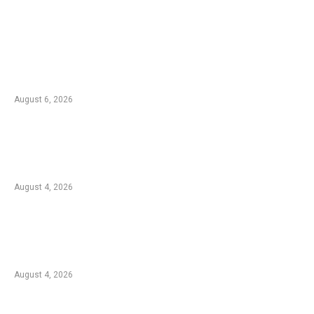
EDTIORS' PICKS
Kebakaran TNBTS Merembet ke Wilayah
Malang, Tim Gabungan Berjibaku Padamkan
Api di Jemplang
August 6, 2026
Kebakaran Hutan di Blok Bantengan, TNBTS
Tutup Sementara Jalur Wisata Bromo dari
Malang
August 4, 2026
Duta Koperasi Jatim dan Finalis Miss Star
Kunjungi Unikama, Ajak Mahasiswa Melek
Koperasi dan Kepemimpinan
August 4, 2026