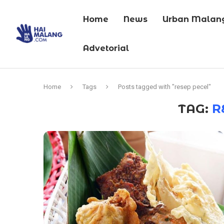
Home
News
Urban Malan
Advetorial
Home
Tags
Posts tagged with "resep pecel"
TAG:
R