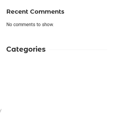
Recent Comments
No comments to show.
Categories
INKS
EDTIORS' PICKS
y
Kebakaran TNBTS Merembet ke
Wilayah Malang, Tim Gabungan
e
Berjibaku Padamkan Api di
Jemplang