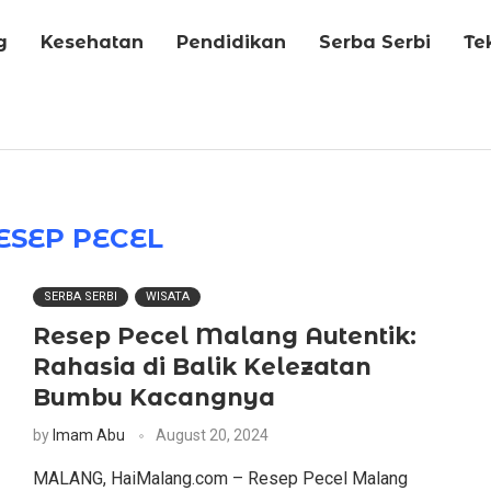
g
Kesehatan
Pendidikan
Serba Serbi
Te
ESEP PECEL
SERBA SERBI
WISATA
Resep Pecel Malang Autentik:
Rahasia di Balik Kelezatan
Bumbu Kacangnya
by
Imam Abu
August 20, 2024
MALANG, HaiMalang.com – Resep Pecel Malang