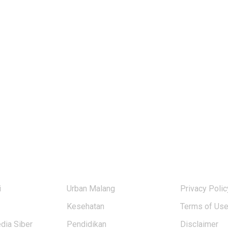
KATEGORI BERITA
USERFUL L
i
Urban Malang
Privacy Polic
Kesehatan
Terms of Us
ia Siber
Pendidikan
Disclaimer