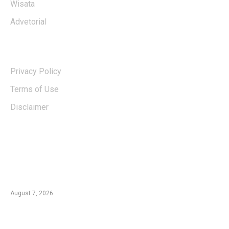
Wisata
Advetorial
USERFUL LINKS
Privacy Policy
Terms of Use
Disclaimer
EDTIORS' PICKS
Kementan Dorong Percepatan Penyaluran
Rp1,7 Triliun untuk Pemulihan Pertanian
Pascabencana Aceh
August 7, 2026
Tradisi Ujung Masyarakat Tengger di Desa