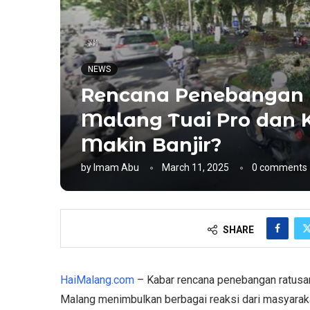
NEWS
Rencana Penebangan 
Malang Tuai Pro dan K
Makin Banjir?
by
Imam Abu
March 11, 2025
0 comments
SHARE
HaiMalang.com
– Kabar rencana penebangan ratusan
Malang menimbulkan berbagai reaksi dari masyarak