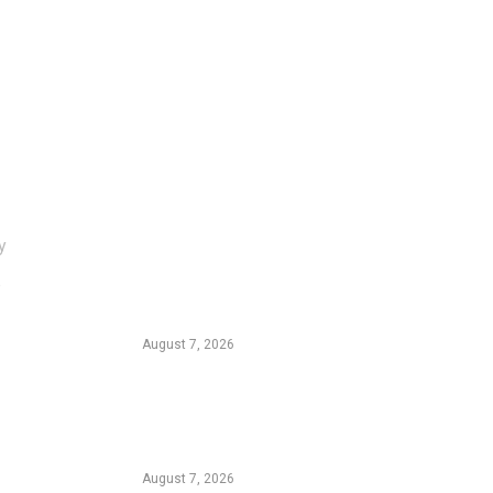
INKS
EDTIORS' PICKS
y
Kementan Dorong Percepatan
Penyaluran Rp1,7 Triliun untuk
e
Pemulihan Pertanian
Pascabencana Aceh
August 7, 2026
Tradisi Ujung Masyarakat Tengger
di Desa Ngadas, Ketika Bilur Rotan
Menjadi Simbol Perdamaian
August 7, 2026