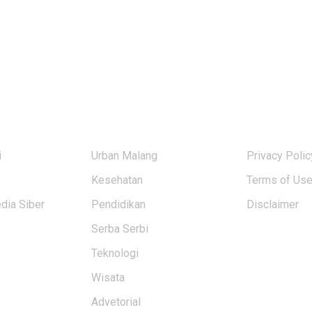
KATEGORI BERITA
USERFUL L
i
Urban Malang
Privacy Polic
Kesehatan
Terms of Us
ia Siber
Pendidikan
Disclaimer
Serba Serbi
Teknologi
Wisata
Advetorial