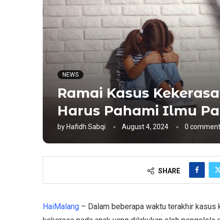
NEWS
Ramai Kasus Kekerasa
Harus Pahami Ilmu Pa
by
Hafidh Sabqi
August 4, 2024
0 comment
SHARE
HaiMalang
– Dalam beberapa waktu terakhir kasus k