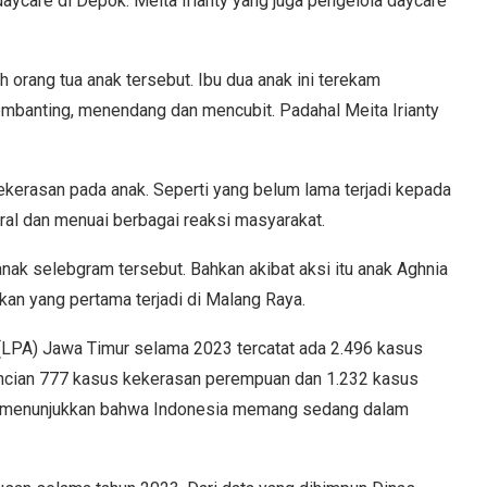
aycare di Depok. Meita Irianty yang juga pengelola daycare
 orang tua anak tersebut. Ibu dua anak ini terekam
mbanting, menendang dan mencubit. Padahal Meita Irianty
kekerasan pada anak. Seperti yang belum lama terjadi kepada
ral dan menuai berbagai reaksi masyarakat.
nak selebgram tersebut. Bahkan akibat aksi itu anak Aghnia
kan yang pertama terjadi di Malang Raya.
(LPA) Jawa Timur selama 2023 tercatat ada 2.496 kasus
incian 777 kasus kekerasan perempuan dan 1.232 kasus
ut menunjukkan bahwa Indonesia memang sedang dalam