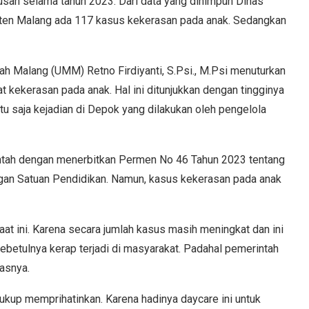
usan selama tahun 2023. Dari data yang dihimpun Dinas
n Malang ada 117 kasus kekerasan pada anak. Sedangkan
h Malang (UMM) Retno Firdiyanti, S.Psi., M.Psi menuturkan
 kekerasan pada anak. Hal ini ditunjukkan dengan tingginya
tu saja kejadian di Depok yang dilakukan oleh pengelola
ntah dengan menerbitkan Permen No 46 Tahun 2023 tentang
an Satuan Pendidikan. Namun, kasus kekerasan pada anak
at ini. Karena secara jumlah kasus masih meningkat dan ini
 sebetulnya kerap terjadi di masyarakat. Padahal pemerintah
lasnya.
 cukup memprihatinkan. Karena hadinya daycare ini untuk