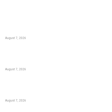
EDTIORS' PICKS
Kementan Dorong Percepatan Penyaluran
Rp1,7 Triliun untuk Pemulihan Pertanian
Pascabencana Aceh
August 7, 2026
Tradisi Ujung Masyarakat Tengger di Desa
Ngadas, Ketika Bilur Rotan Menjadi Simbol
Perdamaian
August 7, 2026
Komplotan Pencuri Baterai Tower BTS
Dibekuk Polres Malang, 17 Lokasi Jadi
Sasaran dengan Kerugian Rp432 Juta
August 7, 2026