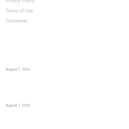
Privacy Policy
Terms of Use
Disclaimer
EDTIORS' PICKS
Kementan Dorong Percepatan Penyaluran
Rp1,7 Triliun untuk Pemulihan Pertanian
Pascabencana Aceh
August 7, 2026
Tradisi Ujung Masyarakat Tengger di Desa
Ngadas, Ketika Bilur Rotan Menjadi Simbol
Perdamaian
August 7, 2026
Komplotan Pencuri Baterai Tower BTS
Dibekuk Polres Malang, 17 Lokasi Jadi