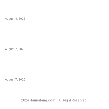
Kebakaran Bromo Meluas, Seluruh Akses
Wisata Ditutup Total hingga Jemplang
Malang
August 9, 2026
Kementan Dorong Percepatan Penyaluran
Rp1,7 Triliun untuk Pemulihan Pertanian
Pascabencana Aceh
August 7, 2026
Tradisi Ujung Masyarakat Tengger di Desa
Ngadas, Ketika Bilur Rotan Menjadi Simbol
Perdamaian
August 7, 2026
2024
Haimalang.com
– All Right Reserved.